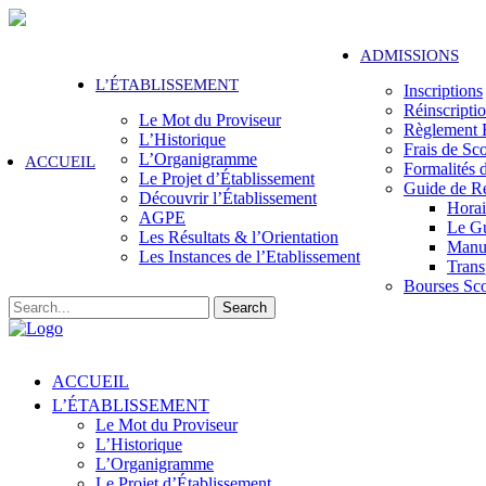
ADMISSIONS
L’ÉTABLISSEMENT
Inscriptions
Réinscripti
Le Mot du Proviseur
Règlement F
L’Historique
Frais de Sco
L’Organigramme
ACCUEIL
Formalités 
Le Projet d’Établissement
Guide de Re
Découvrir l’Établissement
Horai
AGPE
Le G
Les Résultats & l’Orientation
Manue
Les Instances de l’Etablissement
Trans
Bourses Sco
Search
ACCUEIL
L’ÉTABLISSEMENT
Le Mot du Proviseur
L’Historique
L’Organigramme
Le Projet d’Établissement