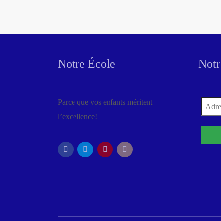
Notre École
Notr
Parce que vos enfants méritent
l’excellence!