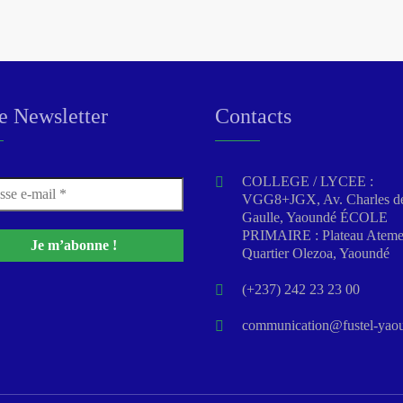
e Newsletter
Contacts
COLLEGE / LYCEE :
VGG8+JGX, Av. Charles d
Gaulle, Yaoundé ÉCOLE
PRIMAIRE : Plateau Atem
Quartier Olezoa, Yaoundé
(+237) 242 23 23 00
communication@fustel-yaou