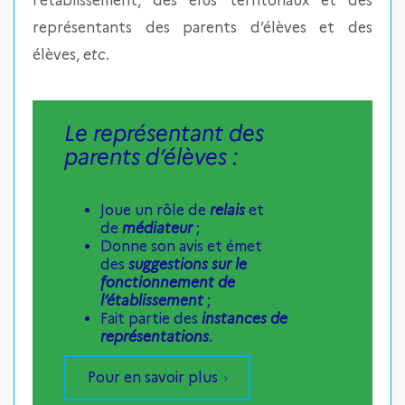
l’établissement, des élus territoriaux et des
représentants des parents d’élèves et des
élèves,
etc
.
Le représentant des
parents d’élèves :
Joue un rôle de
relais
et
de
médiateur
;
Donne son avis et émet
des
suggestions sur le
fonctionnement de
l’établissement
;
Fait partie des
instances de
représentations
.
Pour en savoir plus