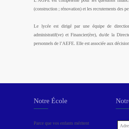
L’AGPE est compétente pour les questions financièr
(construction ; rénovation) et les recrutements des p
Le lycée est dirigé par une équipe de direction
administratif(ve) et Financier(ère), du/de la Direct
personnels de l’AEFE. Elle est associée aux décisi
Notre École
Notr
Parce que vos enfants méritent