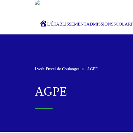
ACCUEIL
L’ÉTABLISSEMENT
ADMISSIONS
SCOLARI
Lycée Fustel de Coulanges
>
AGPE
AGPE