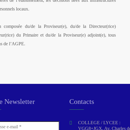
es de l’établissement, les décisions liées aux infrastructures
ersonnels locaux.
 composée du/de la Proviseur(e), du/de la Directeur(rice)
eur(rice) du Primaire et du/de la Proviseur(e) adjoint(e), tous
ons de l’AGPE.
e Newsletter
Contacts
COLLEGE / LYCEE :
VGG8+JGX, Av. Charles d