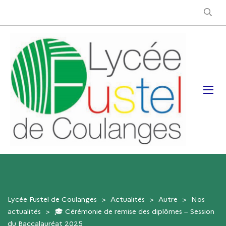
Lycée Fustel de Coulanges
>
Actualités
>
Autre
>
Nos
actualités
>
🎓 Cérémonie de remise des diplômes – Session
du Baccalauréat 2025