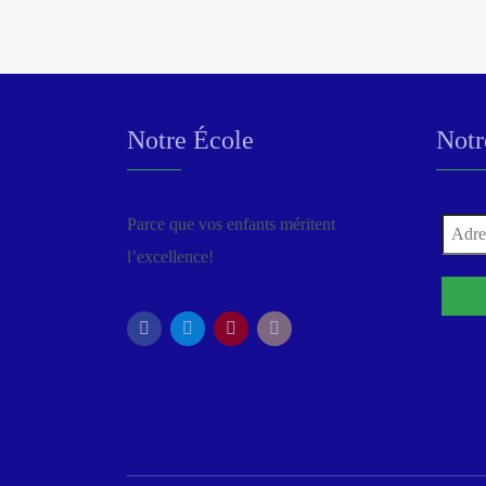
Notre École
Notr
Parce que vos enfants méritent
l’excellence!