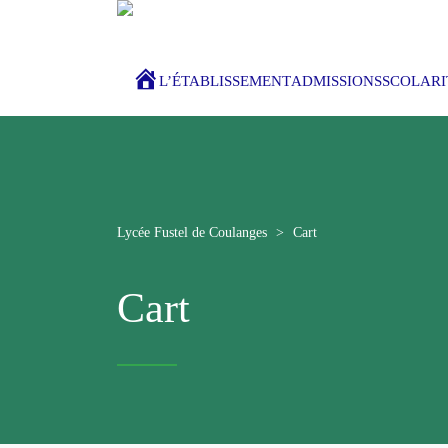
ACCUEIL
L’ÉTABLISSEMENT
ADMISSIONS
SCOLARI
Lycée Fustel de Coulanges
>
Cart
Cart