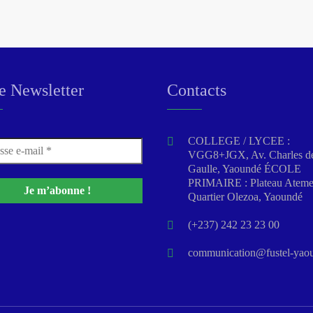
e Newsletter
Contacts
COLLEGE / LYCEE :
VGG8+JGX, Av. Charles d
Gaulle, Yaoundé ÉCOLE
PRIMAIRE : Plateau Atem
Quartier Olezoa, Yaoundé
(+237) 242 23 23 00
communication@fustel-yaou