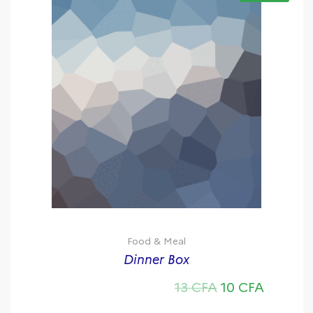
Food & Meal
Dinner Box
Le prix initial 
Le prix 
13
CFA
10
CFA