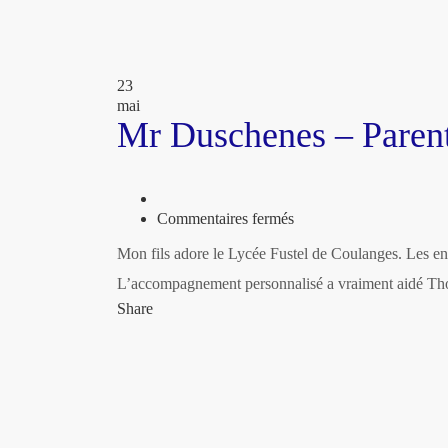
23
mai
Mr Duschenes – Parent
sur
Commentaires fermés
Mr
Mon fils adore le Lycée Fustel de Coulanges. Les ens
Duschenes
–
L’accompagnement personnalisé a vraiment aidé Tho
Parent
Share
d’elève