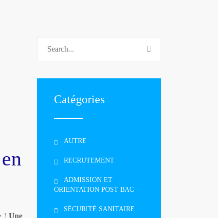
Catégories
AUTRE
 en
RECRUTEMENT
ADMISSION ET
ORIENTATION POST BAC
SÉCURITÉ SANITAIRE
e !
Une