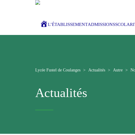
ACCUEIL
L’ÉTABLISSEMENT
ADMISSIONS
SCOLARI
Lycée Fustel de Coulanges
>
Actualités
>
Autre
>
No
Actualités