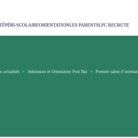
TÉ
PÉRI-SCOLAIRE
ORIENTATION
LES PARENTS
LFC RECRUTE
s actualités
>
Admission et Orientation Post Bac
>
Premier salon d’orientat