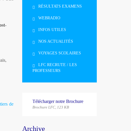
RÉSULTATS EXAMENS
WEBRADIO
ost-
INFOS UTILES
NOS ACTUALITÉS
VOYAGES SCOLAIRES
ais,
LFC RECRUTE / LES
PROFESSEURS
Télécharger notre Brochure
tiers de
Brochure LFC, 123 КB
Archive