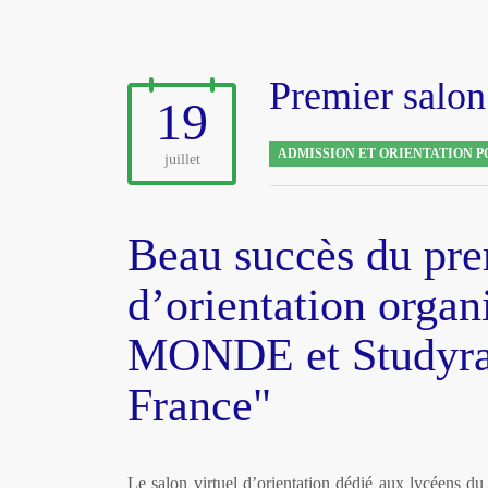
Premier salon 
19
ADMISSION ET ORIENTATION P
juillet
Beau succès du prem
d’orientation org
MONDE et Studyram
France"
Le salon virtuel d’orientation dédié aux lycéens d