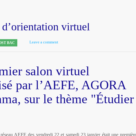
d’orientation virtuel
Leave a comment
OST BAC
ier salon virtuel
anisé par l’AEFE, AGORA
a, sur le thème "Étudier
u réseau AEFE des vendredi 22 et samedi 23 janvier était une premièr