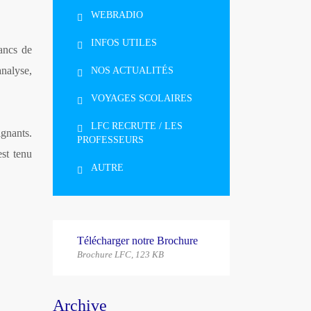
WEBRADIO
INFOS UTILES
ancs de
analyse,
NOS ACTUALITÉS
VOYAGES SCOLAIRES
LFC RECRUTE / LES
ignants.
PROFESSEURS
est tenu
AUTRE
Télécharger notre Brochure
Brochure LFC, 123 КB
Archive