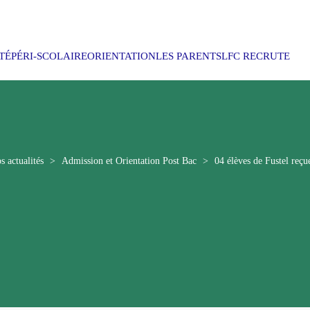
TÉ
PÉRI-SCOLAIRE
ORIENTATION
LES PARENTS
LFC RECRUTE
s actualités
>
Admission et Orientation Post Bac
>
04 élèves de Fustel reçu