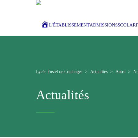
ACCUEIL
L’ÉTABLISSEMENT
ADMISSIONS
SCOLARI
Lycée Fustel de Coulanges
>
Actualités
>
Autre
>
No
Actualités