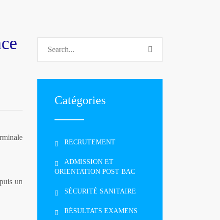
nce
Catégories
erminale
RECRUTEMENT
ADMISSION ET
ORIENTATION POST BAC
 puis un
SÉCURITÉ SANITAIRE
RÉSULTATS EXAMENS