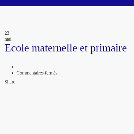
23
mai
Ecole maternelle et primaire
sur
Commentaires fermés
Ecole
Share
maternelle
et
primaire