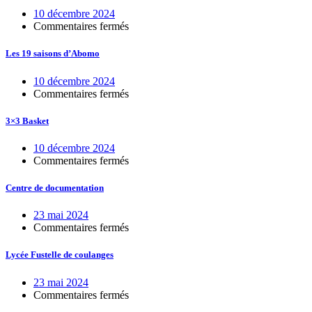
10 décembre 2024
sur
Commentaires fermés
Formation
des
Les 19 saisons d’Abomo
Délégués
10 décembre 2024
sur
Commentaires fermés
Les
19
3×3 Basket
saisons
d’Abomo
10 décembre 2024
sur
Commentaires fermés
3×3
Basket
Centre de documentation
23 mai 2024
sur
Commentaires fermés
Centre
de
Lycée Fustelle de coulanges
documentation
23 mai 2024
sur
Commentaires fermés
Lycée