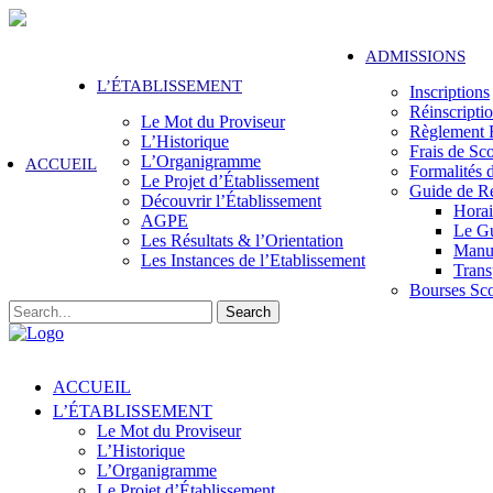
ADMISSIONS
L’ÉTABLISSEMENT
Inscriptions
Réinscripti
Le Mot du Proviseur
Règlement F
L’Historique
Frais de Sco
L’Organigramme
ACCUEIL
Formalités 
Le Projet d’Établissement
Guide de Re
Découvrir l’Établissement
Horai
AGPE
Le G
Les Résultats & l’Orientation
Manue
Les Instances de l’Etablissement
Trans
Bourses Sco
Search
ACCUEIL
L’ÉTABLISSEMENT
Le Mot du Proviseur
L’Historique
L’Organigramme
Le Projet d’Établissement