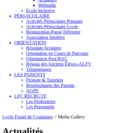
Webradio
École Inclusive
PÉRI-SCOLAIRE
Activités Périscolaire Primaire
Activités Périscolaire Lycée
Restauration-Pause Déjeuner
Association Sportive
ORIENTATION
Résultats Scolaires
Orientation en Cours de Parcours
Orientation Post BAC
Réseau des Anciens Élèves-ALFY
Témoignages
LES PARENTS
Pronote & Tutoriels
Représentants des Parents
AGPE
LFC RECRUTE
Les Professeurs
Les Personnels
Lycée Fustel de Coulanges
>
Media Gallery
Actualités