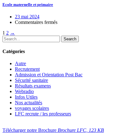
Fustelle
Ecole maternelle et primaire
de
coulanges
23 mai 2024
sur
Commentaires fermés
Ecole
Posts
1
2
→
maternelle
et
Search
navigation
primaire
Catégories
Autre
Recrutement
Admission et Orientation Post Bac
Sécurité sanitaire
Résultats examens
Webradio
Infos Utiles
Nos actualités
voyages scolaires
LFC recrute / les professeurs
Télécharger notre Brochure
Brochure LFC, 123 КB