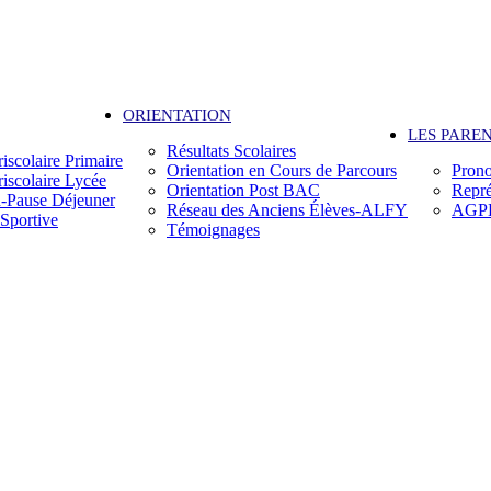
ORIENTATION
LES PARE
Résultats Scolaires
riscolaire Primaire
Orientation en Cours de Parcours
Prono
riscolaire Lycée
Orientation Post BAC
Repré
n-Pause Déjeuner
Réseau des Anciens Élèves-ALFY
AGP
 Sportive
Témoignages