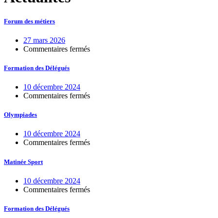
Forum des métiers
27 mars 2026
sur
Commentaires fermés
Forum
des
Formation des Délégués
métiers
10 décembre 2024
sur
Commentaires fermés
Formation
des
Olympiades
Délégués
10 décembre 2024
sur
Commentaires fermés
Olympiades
Matinée Sport
10 décembre 2024
sur
Commentaires fermés
Matinée
Sport
Formation des Délégués