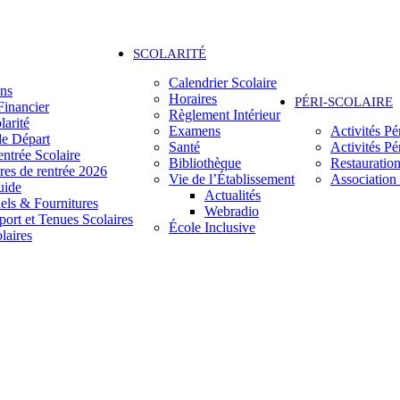
SCOLARITÉ
Calendrier Scolaire
ons
Horaires
PÉRI-SCOLAIRE
inancier
Règlement Intérieur
larité
Examens
Activités Pé
de Départ
Santé
Activités Pé
ntrée Scolaire
Bibliothèque
Restauratio
res de rentrée 2026
Vie de l’Établissement
Association
uide
Actualités
ls & Fournitures
Webradio
port et Tenues Scolaires
École Inclusive
laires