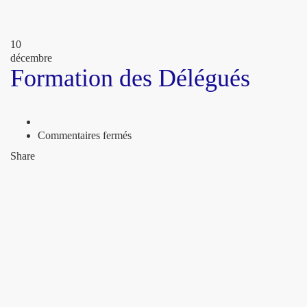
10
décembre
Formation des Délégués
sur
Commentaires fermés
Formation
Share
des
Délégués